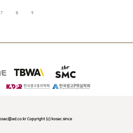
7
8
9
d.co.kr Copyright (c) kosac since