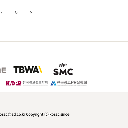
7
8
9
d.co.kr Copyright (c) kosac since