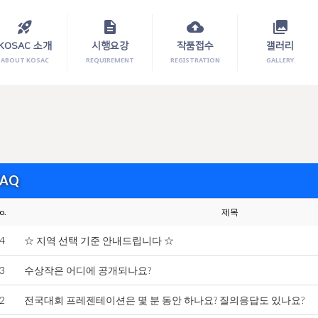
rocket_launch
description
cloud_upload
photo_library
KOSAC 소개
시행요강
작품접수
갤러리
ABOUT KOSAC
REQUIREMENT
REGISTRATION
GALLERY
FAQ
o.
제목
4
☆ 지역 선택 기준 안내드립니다 ☆
3
수상작은 어디에 공개되나요?
2
전국대회 프레젠테이션은 몇 분 동안 하나요? 질의응답도 있나요?