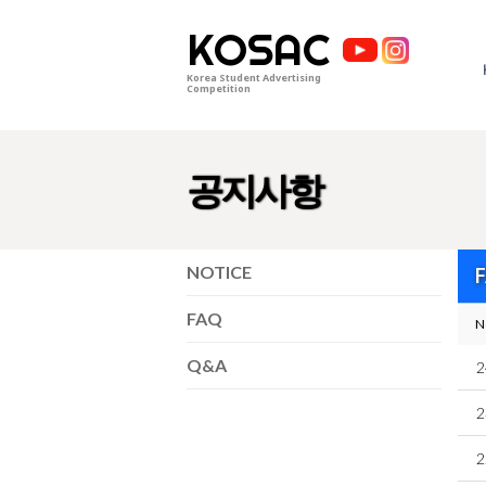
KOSAC
Korea Student Advertising
Competition
공지사항
NOTICE
FAQ
N
Q&A
2
2
2