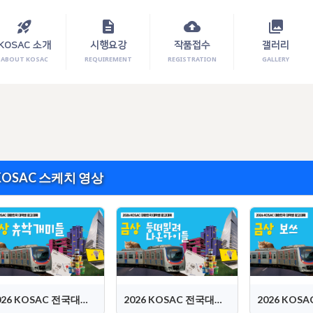
rocket_launch
description
cloud_upload
photo_library
KOSAC 소개
시행요강
작품접수
갤러리
ABOUT KOSAC
REQUIREMENT
REGISTRATION
GALLERY
KOSAC 스케치 영상
2026 KOSAC 전국대회 대상 (휴학개미들)
2026 KOSAC 전국대회 금상 (등 떠밀려 나온 아이들)