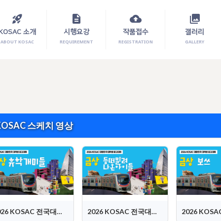
rocket_launch
description
cloud_upload
photo_library
KOSAC 소개
시행요강
작품접수
갤러리
ABOUT KOSAC
REQUIREMENT
REGISTRATION
GALLERY
KOSAC 스케치 영상
2026 KOSAC 전국대회 대상 (휴학개미들)
2026 KOSAC 전국대회 금상 (등 떠밀려 나온 아이들)