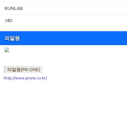
RUNLAB
J4D
피알원
피알원(PR ONE)
http://www.prone.co.kr/