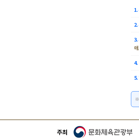
1.
2.
3.
애
4
5
※