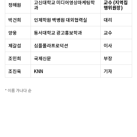
고신대학교 미디어영상마케팅학
교수 (지역집
정해원
과
행위원장)
박건희
인제학원 백병원 대외협력실
대리
양웅
동서대학교 광고홍보학과
교수
제갈섭
심플폴라프로덕션
이사
조민희
국제신문
부장
조진욱
KNN
기자
* 이름 가나다 순