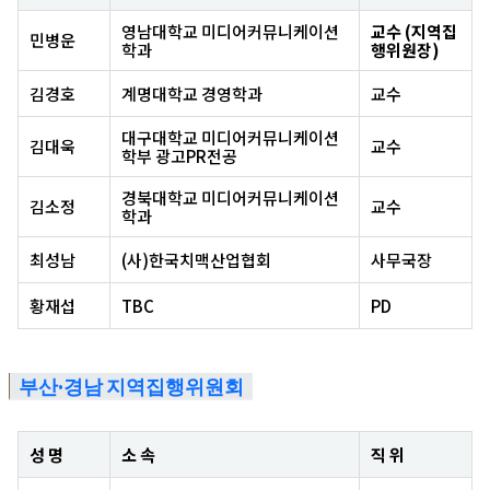
영남대학교 미디어커뮤니케이션
교수 (지역집
민병운
학과
행위원장)
김경호
계명대학교 경영학과
교수
대구대학교 미디어커뮤니케이션
김대욱
교수
학부 광고PR전공
경북대학교 미디어커뮤니케이션
김소정
교수
학과
최성남
(사)한국치맥산업협회
사무국장
황재섭
TBC
PD
부산·경남 지역집행위원회
성 명
소 속
직 위