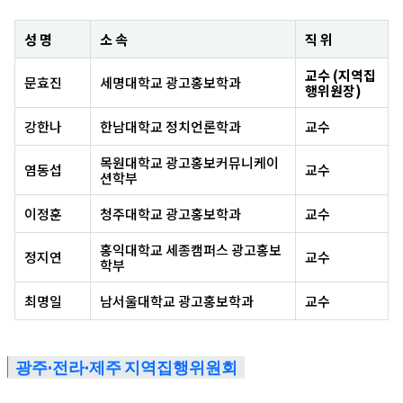
성 명
소 속
직 위
교수 (지역집
문효진
세명대학교 광고홍보학과
행위원장)
강한나
한남대학교 정치언론학과
교수
목원대학교 광고홍보커뮤니케이
염동섭
교수
션학부
이정훈
청주대학교 광고홍보학과
교수
홍익대학교 세종캠퍼스 광고홍보
정지연
교수
학부
최명일
남서울대학교 광고홍보학과
교수
광주·전라·제주 지역집행위원회