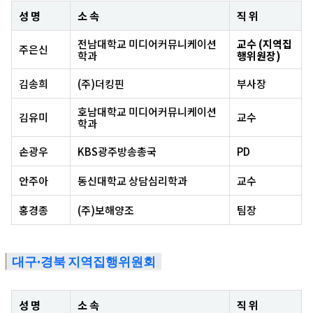
성 명
소 속
직 위
전남대학교 미디어커뮤니케이션
교수 (지역집
주은신
학과
행위원장)
김송희
(주)더킹핀
부사장
호남대학교 미디어커뮤니케이션
김유미
교수
학과
손광우
KBS광주방송총국
PD
안주아
동신대학교 상담심리학과
교수
홍경종
(주)보해양조
팀장
대구·경북 지역집행위원회
성 명
소 속
직 위