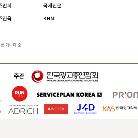
조민희
국제신문
조진욱
KNN
이름 가나다 순