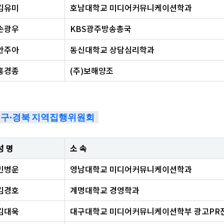
김유미
호남대학교 미디어커뮤니케이션학과
손광우
KBS광주방송총국
안주아
동신대학교 상담심리학과
홍경종
(주)보해양조
구·경북 지역집행위원회
성 명
소 속
민병운
영남대학교 미디어커뮤니케이션학과
김경호
계명대학교 경영학과
김대욱
대구대학교 미디어커뮤니케이션학부 광고PR