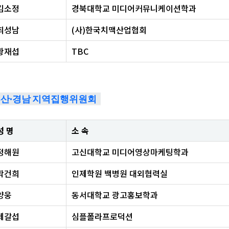
김소정
경북대학교 미디어커뮤니케이션학과
최성남
(사)한국치맥산업협회
황재섭
TBC
산·경남 지역집행위원회
성 명
소 속
정해원
고신대학교 미디어영상마케팅학과
박건희
인제학원 백병원 대외협력실
양웅
동서대학교 광고홍보학과
제갈섭
심플폴라프로덕션