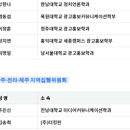
강한나
한남대학교 정치언론학과
염동섭
목원대학교 광고홍보커뮤니케이션학부
이정훈
청주대학교 광고홍보학과
정지연
홍익대학교 세종캠퍼스 광고홍보학부
최명일
남서울대학교 광고홍보학과
주·전라·제주 지역집행위원회
성 명
소 속
주은신
전남대학교 미디어커뮤니케이션학과
김송희
(주)더킹핀