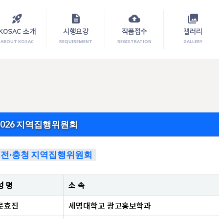
rocket_launch
description
cloud_upload
photo_library
KOSAC 소개
시행요강
작품접수
갤러리
ABOUT KOSAC
REQUIREMENT
REGISTRATION
GALLERY
2026 지역집행위원회
전·충청 지역집행위원회
성 명
소 속
문효진
세명대학교 광고홍보학과