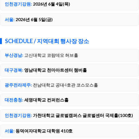
인천경기강원:
2026년 6월 4일(목)
서울:
2026년 6월 5일(금)
SCHEDULE / 지역대회 행사장 장소
부산경남:
고신대학교 코람데오 허브홀
대구경북:
영남대학교 천마아트센터 챔버홀
광주전라제주:
전남대학교 공대4호관 코스모스홀
대전충청:
세명대학교 컨퍼런스홀
인천경기강원:
가천대학교 글로벌캠퍼스 글로벌센터 국제홀(100호)
서울:
동덕여자대학교 대학원 410호