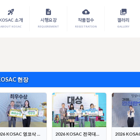
rocket_launch
description
cloud_upload
photo_library
KOSAC 소개
시행요강
작품접수
갤러리
ABOUT KOSAC
REQUIREMENT
REGISTRATION
GALLERY
KOSAC 현장
2026 KOSAC 영코삭 시상식
2026 KOSAC 전국대회 시상식