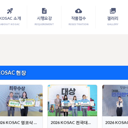
rocket_launch
description
cloud_upload
photo_library
KOSAC 소개
시행요강
작품접수
갤러리
ABOUT KOSAC
REQUIREMENT
REGISTRATION
GALLERY
KOSAC 현장
2026 KOSAC 영코삭 시상식
2026 KOSAC 전국대회 시상식