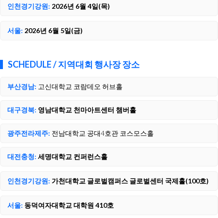
인천경기강원:
2026년 6월 4일(목)
서울:
2026년 6월 5일(금)
SCHEDULE / 지역대회 행사장 장소
부산경남:
고신대학교 코람데오 허브홀
대구경북:
영남대학교 천마아트센터 챔버홀
광주전라제주:
전남대학교 공대4호관 코스모스홀
대전충청:
세명대학교 컨퍼런스홀
인천경기강원:
가천대학교 글로벌캠퍼스 글로벌센터 국제홀(100호)
서울:
동덕여자대학교 대학원 410호